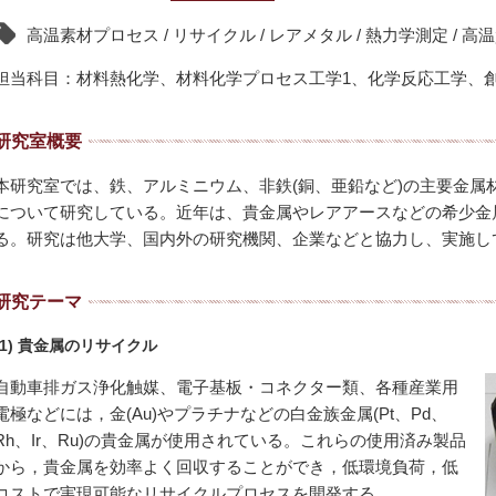
高温素材プロセス / リサイクル / レアメタル / 熱力学測定 / 
担当科目：材料熱化学、材料化学プロセス工学1、化学反応工学、
研究室概要
本研究室では、鉄、アルミニウム、非鉄(銅、亜鉛など)の主要金属
について研究している。近年は、貴金属やレアアースなどの希少金
る。研究は他大学、国内外の研究機関、企業などと協力し、実施し
研究テーマ
(1) 貴金属のリサイクル
自動車排ガス浄化触媒、電子基板・コネクター類、各種産業用
電極などには，金(Au)やプラチナなどの白金族金属(Pt、Pd、
Rh、Ir、Ru)の貴金属が使用されている。これらの使用済み製品
から，貴金属を効率よく回収することができ，低環境負荷，低
コストで実現可能なリサイクルプロセスを開発する。