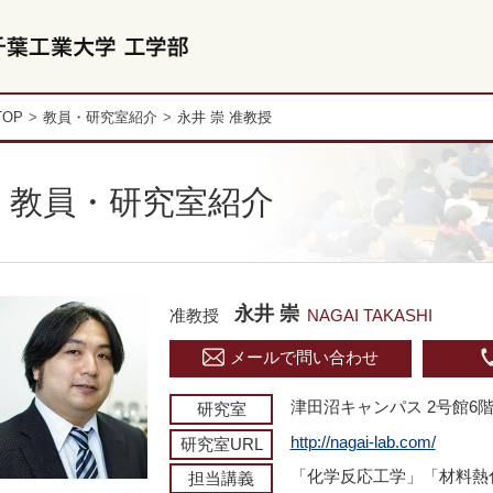
TOP
教員・研究室紹介
永井 崇 准教授
教員・研究室紹介
永井 崇
准教授
NAGAI TAKASHI
メールで問い合わせ
津田沼キャンパス 2号館6階 
研究室
http://nagai-lab.com/
研究室URL
「化学反応工学」「材料熱
担当講義