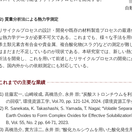
自
(2) 質量分析法による熱力学測定
リサイクルプロセスの設計・開発や既存の材料製造プロセスの最適化
な熱力学データが必要不可欠である。これまでも、様々な手法を用
希土類元素含有合金や貴金属、複合酸化物(スラグ)などの測定が難
はまだまだ不足しているのが現状である。本研究室では、新しい熱
析法を開発し、これを用いて前述したリサイクルプロセスの開発に
る。国内外からの依頼測定にも対応している。
これまでの主要な業績
(1) 佐藤宏一, 山崎竣成, 高橋浩介, 永井 崇; “炭酸ストロンチ
の回収”, 環境資源工学, Vol.70, pp. 121-124, 2024. (環境
(2) R. Sanekata, K. Takashashi, S. Yamada, T. Nagai; “Volatile Sepa
Earth Oxides to Form Complex Oxides for Effective Solubilization”
B, Vol. 55, No. 2 pp. 64-71, 2023.
(3) 高橋浩介, 實方涼二, 永井 崇; “酸化カルシウムを用いた酸