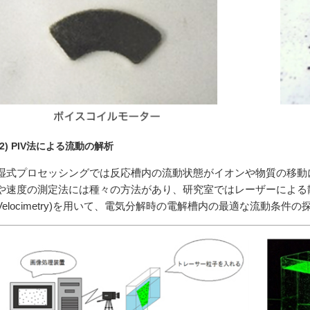
(2) PIV法による流動の解析
湿式プロセッシングでは反応槽内の流動状態がイオンや物質の移動
や速度の測定法には種々の方法があり、研究室ではレーザーによる散乱光を利用
Velocimetry)を用いて、電気分解時の電解槽内の最適な流動条件