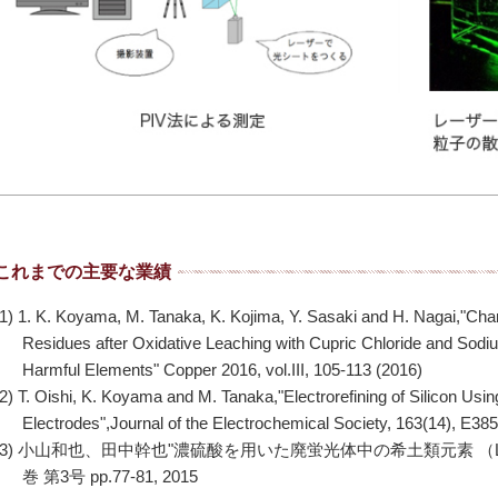
これまでの主要な業績
(1) 1. K. Koyama, M. Tanaka, K. Kojima, Y. Sasaki and H. Nagai,"Char
Residues after Oxidative Leaching with Cupric Chloride and Sodium
Harmful Elements" Copper 2016, vol.III, 105-113 (2016)
(2) T. Oishi, K. Koyama and M. Tanaka,"Electrorefining of Silicon Usin
Electrodes",Journal of the Electrochemical Society, 163(14), E38
(3) 小山和也、田中幹也"濃硫酸を用いた廃蛍光体中の希土類元素 （La, 
巻 第3号 pp.77-81, 2015