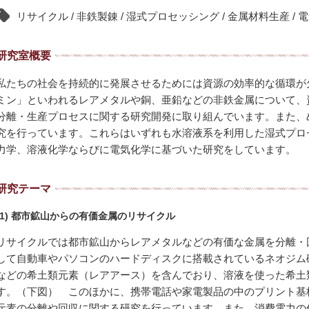
リサイクル / 非鉄製錬 / 湿式プロセッシング / 金属材料生産 / 
研究室概要
私たちの社会を持続的に発展させるためには資源の効率的な循環が
ミン」といわれるレアメタルや銅、亜鉛などの非鉄金属について、
分離・生産プロセスに関する研究開発に取り組んでいます。また、
究を行っています。これらはいずれも水溶液系を利用した湿式プロ
力学、溶液化学ならびに電気化学に基づいた研究をしています。
研究テーマ
(1) 都市鉱山からの有価金属のリサイクル
リサイクルでは都市鉱山からレアメタルなどの有価な金属を分離・
して自動車やパソコンのハードディスクに搭載されているネオジム
などの希土類元素（レアアース）を含んでおり、溶液を使った希土
す。（下図） このほかに、携帯電話や家電製品の中のプリント基
元素の分離や回収に関する研究を行っています。また、消費電力の