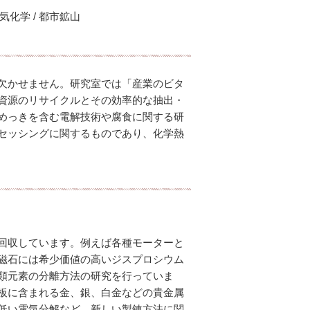
電気化学 / 都市鉱山
欠かせません。研究室では「産業のビタ
資源のリサイクルとその効率的な抽出・
めっきを含む電解技術や腐食に関する研
セッシングに関するものであり、化学熱
回収しています。例えば各種モーターと
磁石には希少価値の高いジスプロシウム
類元素の分離方法の研究を行っていま
板に含まれる金、銀、白金などの貴金属
低い電気分解など、新しい製錬方法に関