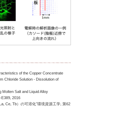
acteristics of the Copper Concentrate
 Chloride Solution - Dissolution of
g Molten Salt and Liquid Alloy
5-E389, 2016
Ce, Tb）の可溶化"環境資源工学, 第62