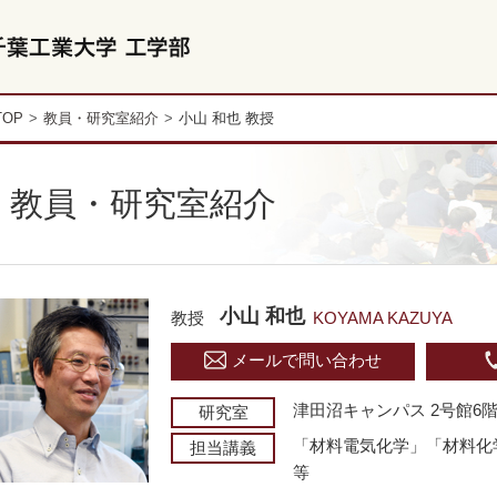
TOP
教員・研究室紹介
小山 和也 教授
教員・研究室紹介
小山 和也
教授
KOYAMA KAZUYA
メールで問い合わせ
津田沼キャンパス 2号館6階 
研究室
「材料電気化学」「材料化
担当講義
等